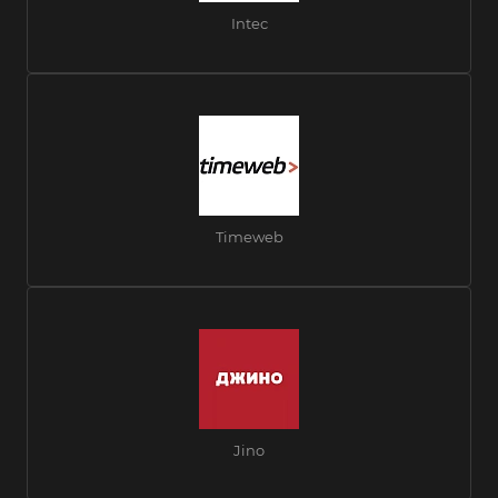
Intec
Timeweb
Jino