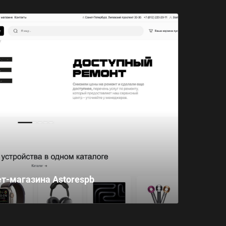
т-магазина Astorespb