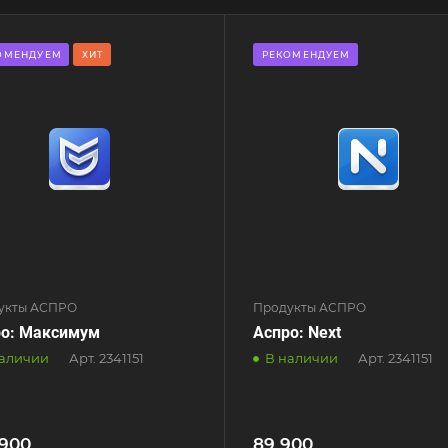
ОМЕНДУЕМ
ХИТ
РЕКОМЕНДУЕМ
укты АСПРО
Продукты АСПРО
ро: Максимум
Аспро: Next
наличии
Арт.
2341151
В наличии
Арт.
2341151
 900
89 900