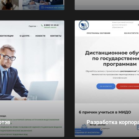
отэв
Разработка корпора