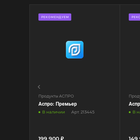
РЕКОМЕНДУЕМ
РЕК
Продукты АСПРО
Прод
Аспро: Премьер
Асп
В наличии
Арт.
213445
В 
199 900 ₽
149