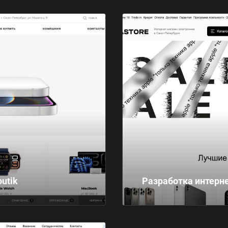
utik
Разработка интерне