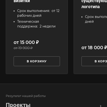
визитки
существую
логотипа
Срок выполнения:
от 12
рабочих дней
Срок выпол
Техническая
дней
поддержка:
2 недели
от 15 000 ₽
от 18 000 ₽
от 19 900 ₽
В КОРЗИНУ
В КОР
Результат нашей работы
Проекты