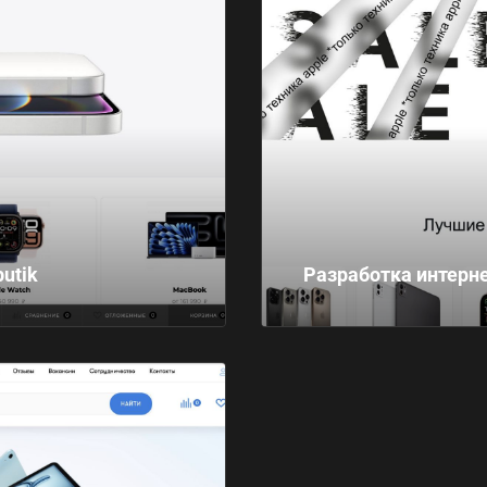
utik
Разработка интерне