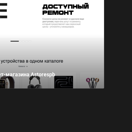
т-магазина Astorespb