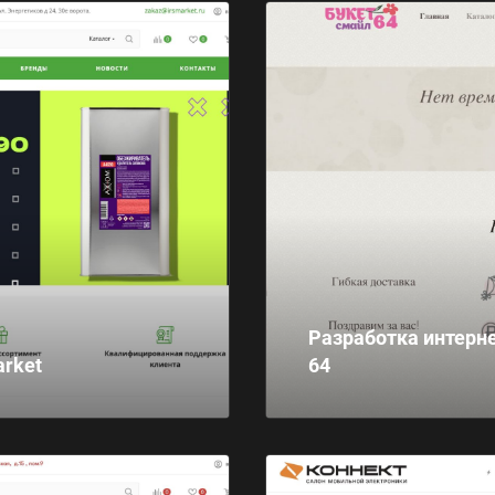
Разработка интерн
arket
64