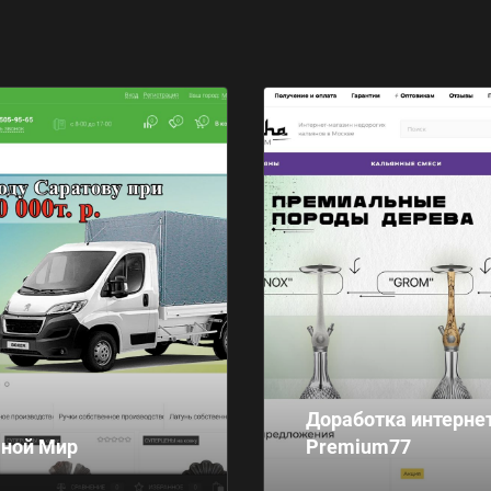
Доработка интернет
яной Мир
Premium77