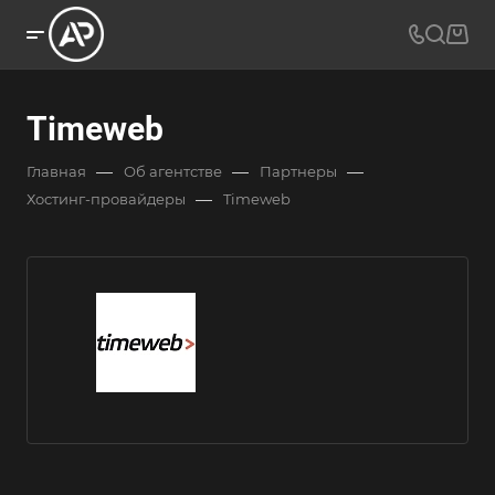
Timeweb
—
—
—
Главная
Об агентстве
Партнеры
—
Хостинг-провайдеры
Timeweb