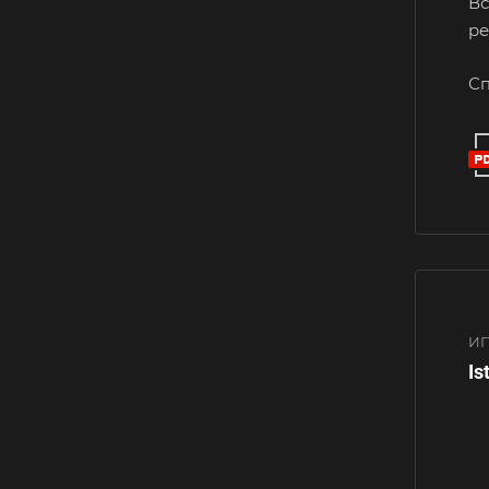
Вс
ре
Сп
ИП
Is