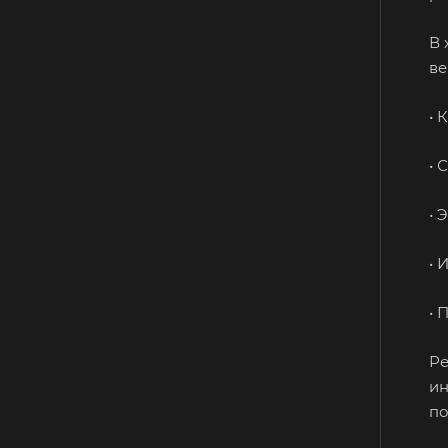
В 
ве
• 
• 
• 
• 
• 
Ре
ин
п