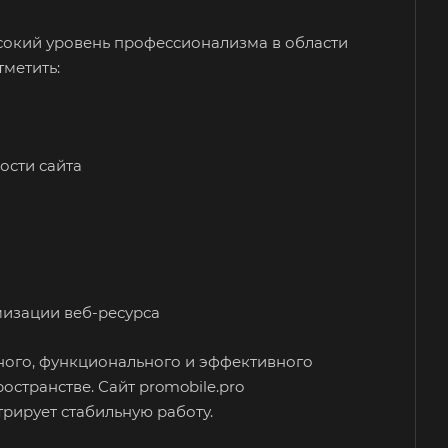
ысокий
уровень профессионализма в области
тметить:
ости сайта
изации веб-ресурса
ного,
функционального и эффективного
остранстве. Сайт promobile.pro
трирует стабильную
работу.