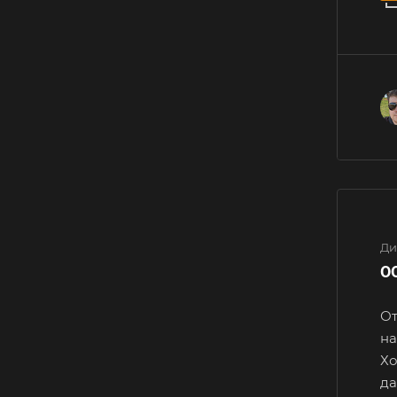
Ди
О
От
н
Хо
да