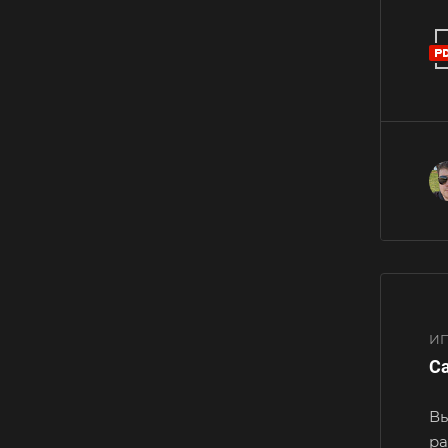
ИП
Са
Вы
ра