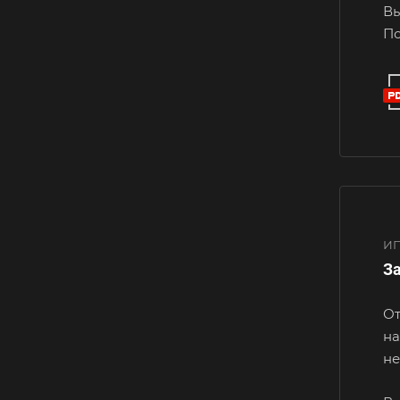
Вы
По
ИП
За
От
на
не