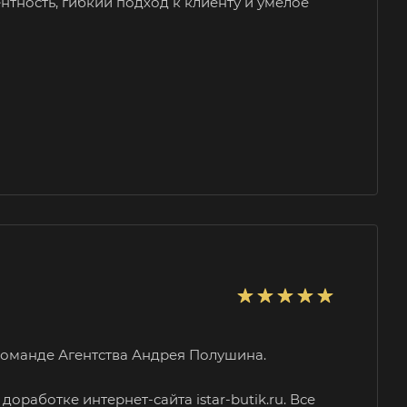
нтность, гибкий
подход к клиенту и умелое
оманде Агентства Андрея Полушина.
работке интернет-сайта istar-butik.ru. Все