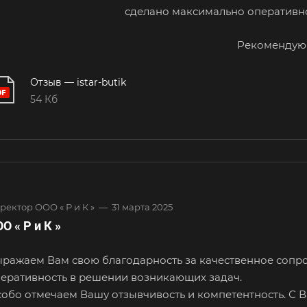
сделано максимально оперативно
Рекомендую
Отзыв — istar-butik
54 Кб
ректор ООО « Р и К »
—
31 марта 2025
О « Р и К »
ражаем Вам свою благодарность за качественное сопро
еративность в решении возникающих задач.
обо отмечаем Вашу отзывчивость и компетентность. С В