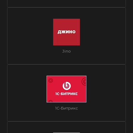
Jino
1C-Битрикс