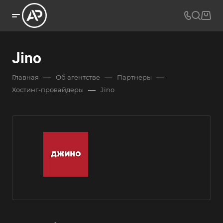
Jino
—
—
—
Главная
Об агентстве
Партнеры
—
Хостинг-провайдеры
Jino