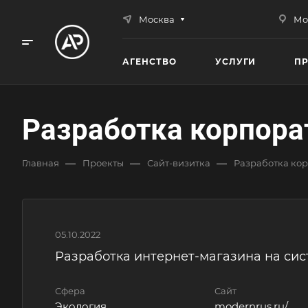
Москва
Мо
АГЕНСТВО
УСЛУГИ
П
Разработка корпора
—
—
—
Главная
Проекты
Сайт-визитка
Разработка кор
05.10.2022
Разработка интернет-магазина на сис
Сфера
Сайт
Экология
modernrus.ru/