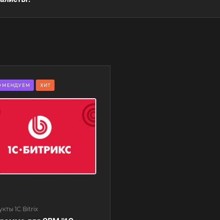
ОМЕНДУЕМ
ХИТ
кты 1С Bitrix