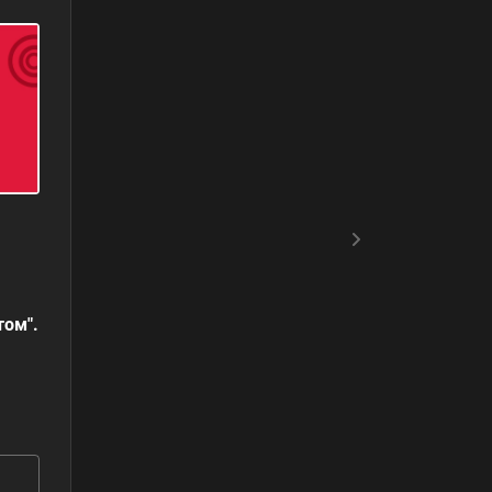
том".