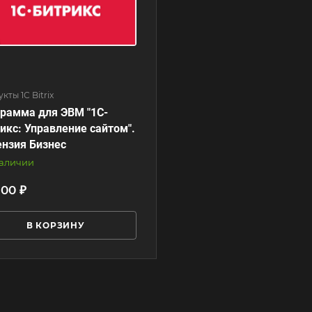
кты 1С Bitrix
рамма для ЭВМ "1С-
икс: Управление сайтом".
нзия Бизнес
наличии
900 ₽
В КОРЗИНУ