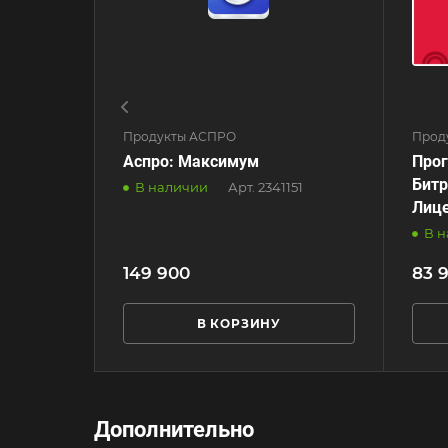
Продукты АСПРО
Проду
Аспро: Максимум
Прог
Битр
В наличии
Арт.
2341151
Лице
В 
149 900
83 
В КОРЗИНУ
Дополнительно