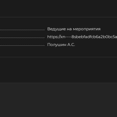
Ведущие на мероприятия
https://xn----8sbebfadfcb6a2b0bc5a
Полушин А.С.